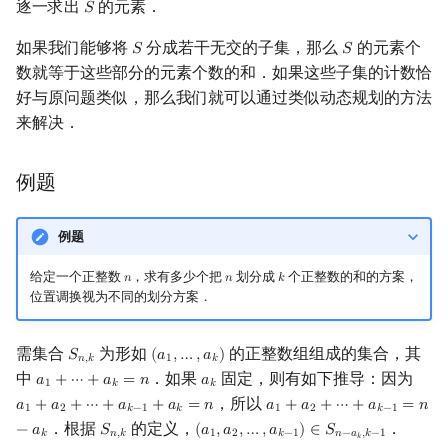
逐一求出
的元素．
𝑆
S
镜像站列表
Special Judge
Java 速成
前缀和 & 差分
IDA*
Boyer–Moore 算法
置换和排列
块状数据结构
拓扑排序
扫描线
有限状态自动机
解法 3
Dev-C++
文件操作
Lambda 表达式
归并排序
裴蜀定理 & 一次不定方程
多项式多点求值|快速插值
贝尔数
线性基
AVL 树
虚树
如果我们能够将
分成若干无交的子集，那么
的元素个
𝑆
𝑆
S
S
数就等于这些部分的元素个数的和．如果这些子集的计数恰
致谢
Testlib
Java 进阶
二分
回溯法
Z 函数（扩展 KMP）
弧度制与坐标系
单调栈
最短路问题
旋转卡壳
计算理论基础
CLion
pb_ds
堆排序
费马小定理 & 欧拉定理
多项式初等函数
伯努利数
线性映射
红黑树
树分治
好与原问题类似，那么我们就可以通过类似动态规划的方法
来解决．
Polygon
倍增
Dancing Links
AC 自动机
复数
单调队列
生成树问题
半平面交
字节顺序
Geany
编译优化
桶排序
模逆元
常系数齐次线性递推
Entringer Number
特征多项式
左偏红黑树
动态树分治
OJ 工具
构造
Alpha–Beta 剪枝
后缀数组 (SA)
数论
ST 表
斯坦纳树
平面最近点对
约瑟夫问题
Xcode
希尔排序
线性同余方程
多项式平移|连续点值平移
Eulerian Number
对角化
AA 树
AHU 算法
例题
LaTeX 入门
优化
后缀自动机 (SAM)
多项式与生成函数
树状数组
拆点
随机增量法
表达式求值
GUIDE
锦标赛排序
中国剩余定理
符号化方法
分拆数
Jordan标准型
树哈希
例题
Git
后缀平衡树
组合数学
线段树
连通性相关
反演变换
在一台机器上规划任务
Sublime Text
Tim 排序
升幂引理
Lagrange 反演
范德蒙德卷积
树上随机游走
给定一个正整数
，求有多少个把
划分成
个正整数的和的方案，
𝑛
𝑛
𝑘
n
n
k
位置调换视为不同的划分方案．
广义后缀自动机
线性代数
划分树
环计数问题
计算几何杂项
主元素问题
CP Editor
排序相关 STL
阶乘取模
形式幂级数复合|复合逆
Pólya 计数
需集合
为形如
的正整数组组成的集合，其
𝑆
(
𝑎
,
…
,
𝑎
)
S
n
,
k
(
a
1
,
…
,
a
k
)
𝑛
,
𝑘
1
𝑘
后缀树
线性规划
二叉搜索树 & 平衡树
最小环
Garsia–Wachs 算法
Code::Blocks
排序应用
卢卡斯定理
普通生成函数
图论计数
中
．如果
固定，则有如下推导：因为
𝑎
+
⋯
+
𝑎
=
𝑛
𝑎
a
1
+
⋯
+
a
k
=
n
a
k
1
𝑘
𝑘
，所以
𝑎
+
𝑎
+
⋯
+
𝑎
+
𝑎
=
𝑛
𝑎
+
𝑎
+
⋯
+
𝑎
=
𝑛
a
1
+
a
2
+
⋯
+
a
k
−
1
+
a
k
=
n
a
1
+
a
2
+
⋯
+
a
k
−
1
=
n
−
a
k
1
2
𝑘
−
1
𝑘
1
2
𝑘
−
1
Manacher
抽象代数
跳表
2-SAT
15-puzzle
同余方程
指数生成函数
．根据
的定义，
．
−
𝑎
𝑆
(
𝑎
,
𝑎
,
…
,
𝑎
)
∈
𝑆
S
n
,
k
(
a
1
,
a
2
,
…
,
a
k
−
1
)
∈
S
n
−
a
k
,
k
−
1
𝑘
𝑛
,
𝑘
1
2
𝑘
−
1
𝑛
−
𝑎
,
𝑘
−
1
𝑘