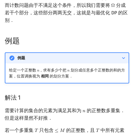
而计数问题由于不满足这个条件，所以我们需要将
分成
Ω
Ω
若干个部分，这些部分两两无交，这就是与最优化 DP 的区
别．
例题
例题
给定一个正整数
，求有多少个把
划分成任意多个正整数的和的方
𝑛
𝑛
n
n
案，位置调换视为
相同
的划分方案．
解法 1
需要计算的集合的元素为满足其和为
的正整数多重集．
𝑛
n
但是这样显然不好推．
若一个多重集
只包含
的正整数，且
中所有元素
𝑇
≤
𝑀
𝑇
T
≤
M
T