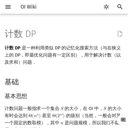
OI Wiki
键
入
计数 DP
Getting Started
比赛相关简介
工具软件简介
语言基础简介
算法基础简介
搜索部分简介
基础
DP 优化简介
字符串部分简介
数学部分简介
数据结构部分简介
图论部分简介
计算几何部分简介
杂项简介
RMQ
OI 赛事与赛制
题型概述
读入、输出优化
Vim
评测工具简介
Testlib 简介
Hello, World!
C++ 标准库简介
类
复杂度简介
排序简介
后缀数组简介
数字系统简介
数论基础
多项式与生成函数简介
排列组合
线性代数简介
线性规划基础
基本概念
基本概念
博弈论简介
插值
并查集
堆简介
分块思想
线段树基础
二叉搜索树 & 平衡树
可持久化数据结构简介
线段树套线段树
Link Cut Tree
树基础
最短路
最小生成树
强连通分量
网络流简介
图匹配
离线算法简介
随机函数
以
计数 DP
是一种利用类似 DP 的记忆化搜索方法（与在狭义
开
关于本项目
赛事
代码编辑工具
C++ 基础
复杂度
DFS（搜索）
单调队列/单调栈优化
字符串基础
布尔代数
栈
图论相关概念
二维计算几何基础
离散化
并查集应用
基本思想
ICPC/CCPC 赛事与赛制
交互题
分段打表
Emacs
Arbiter
通用
C++ 语法基础
STL 容器
命名空间
均摊复杂度
选择排序
最优原地后缀排序算法
进位制
模算术简介
代数基本定理
抽屉原理
向量
单纯形法
群论
条件概率与独立性
公平组合游戏
数值积分
并查集复杂度
二叉堆
块状数组
线段树合并 & 分裂
Treap
可持久化线段树
平衡树套线段树
全局平衡二叉树
树的直径
差分约束
最小树形图
双连通分量
最大流
二分图最大匹配
CDQ 分治
随机化技巧
上的 DP，即最优化问题有一定区别），用于解决计数（以
始
及求和）问题．
如何参与
题型
评测工具
C++ 标准库
枚举
BFS（搜索）
斜率优化
标准库
数字系统
队列
图的存储
三维计算几何基础
双指针
括号序列
例题
常见错误
VS Code
Cena
Generator
变量
STL 算法
值类别
冒泡排序
平衡三进制
素数
快速傅里叶变换
容斥原理
内积和外积
环论
随机变量
零和游戏
高斯消元
配对堆
块状链表
李超线段树
Splay 树
可持久化块状数组
线段树套平衡树
Euler Tour Tree
树的中心
k 短路
最小直径生成树
割点和桥
最小割
二分图最大权匹配
整体二分
爬山算法
搜
基础
OI Wiki 不是什么
学习路线
命令行
C++ 进阶
模拟
双向搜索
四边形不等式优化
字符串匹配
位操作
链表
DFS（图论）
距离
离线算法
线段树与离线询问
与最优化 DP 的异同
常见技巧
Atom
CCR Plus
Validator
运算
bitset
重载运算符
插入排序
格雷码
最大公约数
快速数论变换
斐波那契数列
矩阵
域论
随机变量的数字特征
非公平组合游戏
牛顿迭代法
左偏树
树分块
猫树
WBLT
可持久化平衡树
树状数组套权值线段树
Top Tree
树的重心
同余最短路
圆方树
费用流
一般图最大匹配
莫队算法
模拟退火
索
格式手册
学习资源
命令行编译与调试
C++ 与其他常用语言的区别
递归 & 分治
启发式搜索
例题
Slope Trick 优化
字符串哈希
二进制集合操作
哈希表
BFS（图论）
Pick 定理
分数规划
Eclipse
Lemon
Interactor
流程控制语句
string
引用
计数排序
欧拉函数
快速沃尔什变换
错位排列
初等变换
Schreier–Sims 算法
概率不等式
Sqrt Tree
区间最值操作 & 区间历史
替罪羊树
可持久化字典树
分块套树状数组
最近公共祖先
点/边连通度
上下界网络流
一般图最大权匹配
基本思想
值
计数问题一般指求一个集合
的大小，在 OI 中，
的大小
数学符号表
技巧
编译器
Pascal 转 C++ 急救
贪心
A*
WQS 二分
字典树 (Trie)
高精度计算
并查集
树上问题
三角剖分
随机化
解法 1
Notepad++
Checker
高级数据类型
pair
常量
基数排序
筛法
Chirp Z 变换
卡特兰数
行列式
笛卡尔树
可持久化可并堆
树链剖分
Stoer–Wagner 算法
稳定匹配
𝑆
𝑆
S
S
有时会达到
甚至
的级别（当然，一般会对某
Kinetic Tournament Tree
𝑛
𝑛
!
Θ
(
𝑛
)
Θ
(
2
)
Θ
(
n
n
)
Θ
(
2
n
!
)
F.A.Q.
出题
WSL (Windows 10)
Python 速成
排序
迭代加深搜索
状态设计优化
前缀函数与 KMP 算法
快速幂
堆
有向无环图
凸包
悬线法
一个固定的数取模），其中
解法 2
是问题规模，所以我们不能
Kate
函数
新版 C++ 特性
快速排序
分解质因数
多项式牛顿迭代
斯特林数
线性空间
Size Balanced Tree
树上启发式合并
𝑛
n