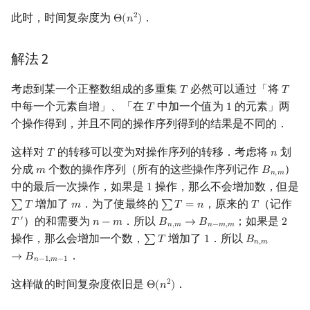
此时，时间复杂度为
．
2
Θ
(
𝑛
)
Θ
(
n
2
)
解法 2
考虑到某一个正整数组成的多重集
必然可以通过「将
𝑇
𝑇
T
T
中每一个元素自增」、「在
中加一个值为
的元素」两
𝑇
1
T
1
个操作得到，并且不同的操作序列得到的结果是不同的．
这样对
的转移可以变为对操作序列的转移．考虑将
划
𝑇
𝑛
T
n
分成
个数的操作序列（所有的这些操作序列记作
）
𝑚
𝐵
m
B
n
,
m
𝑛
,
𝑚
中的最后一次操作，如果是
操作，那么不会增加数，但是
1
1
增加了
．为了使最终的
，原来的
（记作
∑
𝑇
𝑚
∑
𝑇
=
𝑛
𝑇
∑
T
m
∑
T
=
n
T
）的和需要为
．所以
；如果是
′
𝑇
𝑛
−
𝑚
𝐵
→
𝐵
2
T
′
n
−
m
B
n
,
m
→
B
n
−
m
,
m
2
𝑛
,
𝑚
𝑛
−
𝑚
,
𝑚
操作，那么会增加一个数，
增加了
．所以
∑
𝑇
1
𝐵
∑
T
1
B
n
,
m
→
B
n
−
1
,
𝑛
,
𝑚
．
→
𝐵
𝑛
−
1
,
𝑚
−
1
这样做的时间复杂度依旧是
．
2
Θ
(
𝑛
)
Θ
(
n
2
)