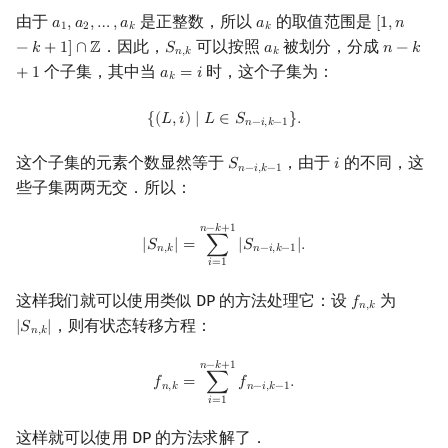
由于
是正整数，所以
的取值范围是
回文树
概率论
可持久化数据结构
欧拉图
Kahan 求和
二次剩余
𝑎
,
𝑎
,
…
,
𝑎
𝑎
[
1
,
𝑛
a
1
,
a
2
,
…
,
a
k
a
k
[
1
,
n
−
k
+
1
]
∩
1
2
𝑘
𝑘
．因此，
可以按照
被划分，分成
−
𝑘
+
1
]
∩
ℤ
𝑆
𝑎
𝑛
−
𝑘
S
n
,
k
a
k
n
−
k
+
1
𝑛
,
𝑘
𝑘
个子集，其中当
时，这个子集为：
序列自动机
博弈论
树套树
哈密顿图
珂朵莉树/颜色段均摊
阶 & 原根
+
1
𝑎
=
𝑖
a
k
=
i
𝑘
{
(
L
,
i
)
∣
L
∈
S
n
−
i
,
k
−
1
}
.
{
(
𝐿
,
𝑖
)
∣
𝐿
∈
𝑆
}
.
最小表示法
数值算法
K-D Tree
二分图
空间优化简介
离散对数
𝑛
−
𝑖
,
𝑘
−
1
这个子集的元素个数显然等于
，由于
的不同，这
𝑆
𝑖
S
n
−
i
,
k
−
1
i
Lyndon 分解
序理论
动态树
平面图
高次剩余 & 单位根
𝑛
−
𝑖
,
𝑘
−
1
些子集两两无交．所以：
Main–Lorentz 算法
杨氏矩阵
析合树
弦图
数论分块
|
S
n
,
k
|
=
∑
i
=
1
n
−
k
+
1
|
S
n
−
i
,
k
−
1
|
.
𝑛
−
𝑘
+
1
|
𝑆
|
=
∑
|
𝑆
|
.
𝑛
,
𝑘
𝑛
−
𝑖
,
𝑘
−
1
𝑖
=
1
拟阵
PQ 树
图的着色
狄利克雷卷积
这样我们就可以使用类似 DP 的方法处理它：设
为
𝑓
f
n
,
k
𝑛
,
𝑘
Berlekamp–Massey 算法
手指树
网络流
莫比乌斯反演
，则有状态转移方程：
|
𝑆
|
|
S
n
,
k
|
𝑛
,
𝑘
霍夫曼树
图的匹配
杜教筛
f
n
,
k
=
∑
i
=
1
n
−
k
+
1
f
n
−
i
,
k
−
1
.
𝑛
−
𝑘
+
1
𝑓
=
∑
𝑓
.
𝑛
,
𝑘
𝑛
−
𝑖
,
𝑘
−
1
𝑖
=
1
Prüfer 序列
Powerful Number 筛
这样就可以使用 DP 的方法求解了．