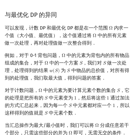
矩阵树定理
Min_25 筛
与最优化 DP 的异同
LGV 引理
洲阁筛
可以发现，计数 DP 和最优化 DP 都是在一个范围
内求一
Ω
Ω
最大团搜索算法
类欧几里德算法
个值（大小值、最优值），这个值通过将
中的所有元素
Ω
Ω
做一次处理，再对处理值做一次整合得到．
支配树
Meissel–Lehmer 算法
例如，对于 0-1 背包问题，
中的元素为背包内的所有物品
Ω
Ω
组成的集合，对于
中的一个方案
，我们对
做一次处
Ω
𝑆
𝑆
Ω
S
S
图上随机游走
连分数
理，处理得到的结果
为
中物品的总价值，对所有得
𝑤
(
𝑆
)
𝑆
w
(
S
)
S
到的处理值，我们取最大值，得到问题的答案．
Stern–Brocot 树与 Farey
对于计数问题，
中的元素为要计算元素个数的集合
，它
Ω
𝑆
Ω
S
二次域
的处理是把所有的
中元素变为
，然后将这些
通过加法
𝑆
1
1
S
1
1
的方式汇总起来，因为每一个
中元素都对应一个
，所以
𝑆
1
S
1
Pell 方程
这样得到的值就是
中元素个数．
𝑆
S
当汇总操作为最大/最小值时，我们可以将
分成任意若干
Ω
Ω
个部分，只需这些部分的并为
即可，无需无交的条件．
Ω
Ω