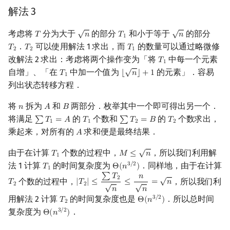
解法 3
√
√
考虑将
分为大于
的部分
和小于等于
的部分
𝑇
𝑛
𝑇
𝑛
T
n
T
1
n
1
．
可以使用解法 1 求出，而
的数量可以通过略微修
𝑇
𝑇
𝑇
T
2
T
2
T
1
2
2
1
改解法 2 求出：考虑将两个操作变为「将
中每一个元素
𝑇
T
1
1
√
自增」、「在
中加一个值为
的元素」．容易
𝑇
⌊
𝑛
⌋
+
1
T
1
⌊
n
⌋
+
1
1
列出状态转移方程．
将
拆为
和
两部分．枚举其中一个即可得出另一个．
𝑛
𝐴
𝐵
n
A
B
将满足
的
个数和
的
个数求出，
∑
𝑇
=
𝐴
𝑇
∑
𝑇
=
𝐵
𝑇
∑
T
1
=
A
T
1
∑
T
2
=
B
T
2
1
1
2
2
乘起来，对所有的
求和便是最终结果．
𝐴
A
√
由于在计算
个数的过程中，
，所以我们利用解
𝑇
𝑀
≤
𝑛
T
1
M
≤
n
1
法 1 计算
的时间复杂度为
．同样地，由于在计算
3
/
2
𝑇
Θ
(
𝑛
)
T
1
Θ
(
n
3
/
2
)
1
√
∑
𝑇
𝑛
2
个数的过程中，
，所以我们利
𝑇
|
𝑇
|
≤
≤
=
𝑛
T
2
|
T
2
|
≤
∑
T
2
n
≤
n
n
=
n
√
√
2
2
𝑛
𝑛
用解法 2 计算
的时间复杂度也是
．所以总时间
3
/
2
𝑇
Θ
(
𝑛
)
T
2
Θ
(
n
3
/
2
)
2
复杂度为
．
3
/
2
Θ
(
𝑛
)
Θ
(
n
3
/
2
)