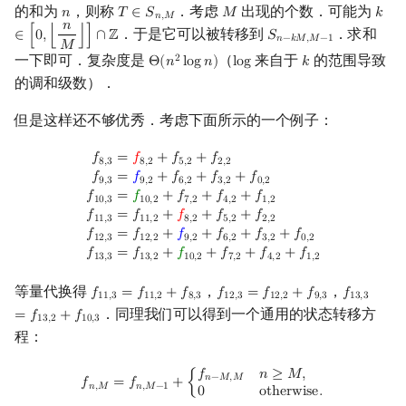
的和为
，则称
．考虑
出现的个数．可能为
𝑛
𝑇
∈
𝑆
𝑀
𝑘
n
T
∈
S
n
,
M
M
k
∈
[
𝑛
,
𝑀
𝑛
．于是它可以被转移到
．求和
∈
[
0
,
⌊
⌋
]
∩
ℤ
𝑆
S
n
−
k
M
,
M
−
1
𝑛
−
𝑘
𝑀
,
𝑀
−
1
𝑀
一下即可．复杂度是
（
来自于
的范围导致
2
Θ
(
𝑛
l
o
g
𝑛
)
l
o
g
𝑘
Θ
(
n
2
log
n
)
log
k
的调和级数）．
但是这样还不够优秀．考虑下面所示的一个例子：
f
8
,
3
=
f
8
,
2
+
f
5
,
2
+
f
2
,
2
f
9
,
3
=
f
9
,
2
+
f
6
,
2
+
f
3
,
2
+
f
0
,
2
f
10
,
3
=
f
10
,
2
+
f
7
,
2
+
f
4
,
2
𝑓
=
𝑓
+
𝑓
+
𝑓
8
,
3
8
,
2
5
,
2
2
,
2
𝑓
=
𝑓
+
𝑓
+
𝑓
+
𝑓
9
,
3
9
,
2
6
,
2
3
,
2
0
,
2
𝑓
=
𝑓
+
𝑓
+
𝑓
+
𝑓
1
0
,
3
1
0
,
2
7
,
2
4
,
2
1
,
2
𝑓
=
𝑓
+
𝑓
+
𝑓
+
𝑓
1
1
,
3
1
1
,
2
8
,
2
5
,
2
2
,
2
𝑓
=
𝑓
+
𝑓
+
𝑓
+
𝑓
+
𝑓
1
2
,
3
1
2
,
2
9
,
2
6
,
2
3
,
2
0
,
2
𝑓
=
𝑓
+
𝑓
+
𝑓
+
𝑓
+
𝑓
1
3
,
3
1
3
,
2
1
0
,
2
7
,
2
4
,
2
1
,
2
等量代换得
，
，
𝑓
=
𝑓
+
𝑓
𝑓
=
𝑓
+
𝑓
𝑓
f
11
,
3
=
f
11
,
2
+
f
8
,
3
f
12
,
3
=
f
12
,
2
+
f
9
,
3
f
13
,
3
=
f
13
,
1
1
,
3
1
1
,
2
8
,
3
1
2
,
3
1
2
,
2
9
,
3
1
3
,
3
．同理我们可以得到一个通用的状态转移方
=
𝑓
+
𝑓
1
3
,
2
1
0
,
3
程：
f
n
,
M
=
f
n
,
M
−
1
+
{
f
n
−
M
,
M
n
≥
M
,
0
otherwise
.
𝑓
𝑛
≥
𝑀
,
𝑛
−
𝑀
,
𝑀
𝑓
=
𝑓
+
{
𝑛
,
𝑀
𝑛
,
𝑀
−
1
0
o
t
h
e
r
w
i
s
e
.