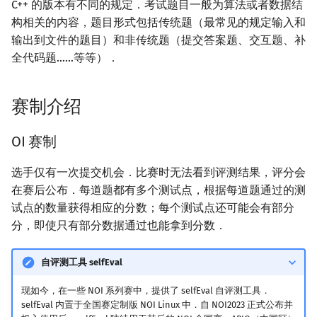
C++ 的版本有不同的规定．考试题目一般为算法或者数据结
回文树
概率论
可持久化数据结构
欧拉图
Kahan 求和
北京大学（PKU）
二次剩余
构相关的内容，题目形式包括传统题（最常见的规定输入和
输出到文件的题目）和非传统题（提交答案题、交互题、补
序列自动机
博弈论
树套树
哈密顿图
珂朵莉树/颜色段均摊
清华大学（THU）
阶 & 原根
全代码题……等等）．
其他国家和地区的 OI 竞赛
最小表示法
数值算法
K-D Tree
二分图
空间优化简介
离散对数
赛制介绍
Lyndon 分解
序理论
动态树
平面图
美国：USACO
高次剩余 & 单位根
OI 赛制
Main–Lorentz 算法
杨氏矩阵
析合树
弦图
波兰：POI
数论分块
选手仅有一次提交机会．比赛时无法看到评测结果，评分会
拟阵
PQ 树
图的着色
在赛后公布．每道题都有多个测试点，根据每道题通过的测
克罗地亚：COCI
狄利克雷卷积
试点的数量获得相应的分数；每个测试点还可能会有部分
Berlekamp–Massey 算法
手指树
网络流
日本：JOI
莫比乌斯反演
分，即使只有部分数据通过也能拿到分数．
霍夫曼树
图的匹配
俄罗斯：ROI
杜教筛
自评测工具 selfEval
现如今，在一些 NOI 系列赛中，提供了 selfEval 自评测工具．
Prüfer 序列
加拿大：CCC & CCO
Powerful Number 筛
selfEval 内置于全国赛定制版 NOI Linux 中．自 NOI2023 正式公布并