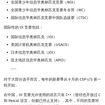
全国青少年信息学奥林匹克竞赛（NOI）
镜像站列表
Special Judge
Java 速成
前缀和 & 差分
IDA*
状压 DP
Boyer–Moore 算法
置换和排列
块状数据结构
拓扑排序
扫描线
有限状态自动机
NOIP
Dev-C++
文件操作
Lambda 表达式
归并排序
裴蜀定理 & 一次不定方程
多项式多点求值|快速插值
贝尔数
线性基
AVL 树
虚树
全国青少年信息学奥林匹克竞赛冬令营（WC）
国际信息学奥林匹克竞赛中国队选拔赛（CTSC）
致谢
Testlib
Java 进阶
二分
回溯法
数位 DP
Z 函数（扩展 KMP）
弧度制与坐标系
单调栈
最短路问题
旋转卡壳
计算理论基础
省队选拔赛
CLion
pb_ds
堆排序
费马小定理 & 欧拉定理
多项式初等函数
伯努利数
线性映射
红黑树
树分治
国际性的 OI 竞赛包括：
Polygon
倍增
Dancing Links
插头 DP
AC 自动机
复数
单调队列
生成树问题
半平面交
字节顺序
NOI
Geany
编译优化
桶排序
模逆元
常系数齐次线性递推
Entringer Number
特征多项式
左偏红黑树
动态树分治
国际信息学奥林匹克（IOI）
OJ 工具
构造
Alpha–Beta 剪枝
计数 DP
后缀数组 (SA)
数论
ST 表
斯坦纳树
平面最近点对
约瑟夫问题
CTT
Xcode
希尔排序
线性同余方程
多项式平移|连续点值平移
Eulerian Number
对角化
AA 树
AHU 算法
美国计算机奥林匹克竞赛（USACO）
日本信息学奥林匹克（JOI）
LaTeX 入门
优化
动态 DP
后缀自动机 (SAM)
多项式与生成函数
树状数组
拆点
随机增量法
表达式求值
WC
GUIDE
锦标赛排序
中国剩余定理
符号化方法
分拆数
Jordan标准型
树哈希
亚太地区信息学奥林匹克（APIO）
Git
概率 DP
后缀平衡树
组合数学
线段树
连通性相关
反演变换
在一台机器上规划任务
APIO
Sublime Text
Tim 排序
升幂引理
Lagrange 反演
范德蒙德卷积
树上随机游走
……
DP 套 DP
广义后缀自动机
线性代数
划分树
环计数问题
计算几何杂项
主元素问题
CTS
CP Editor
排序相关 STL
阶乘取模
形式幂级数复合|复合逆
Pólya 计数
对于大部分选手而言，每年的新赛季从 9 月的 CSP-J/S 第一
轮开始．
DP 优化
后缀树
线性规划
二叉搜索树 & 平衡树
最小环
Garsia–Wachs 算法
IOI
Code::Blocks
排序应用
卢卡斯定理
普通生成函数
图论计数
在中国，OI 竞赛允许使用的语言只有 C++（曾经也开放过 C
其它 DP 方法
Manacher
抽象代数
跳表
2-SAT
15-puzzle
学科营
同余方程
指数生成函数
和 Pascal 语言，但都已停止支持）．其中，不同的竞赛对