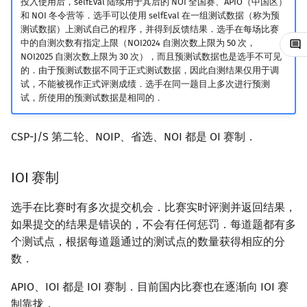
投入使用后，selfEval 陆续用于其后的 NOI 全国赛、APIO（中国区）
矩阵树定理
新加坡：NOI SG
Min_25 筛
和 NOI 冬令营等．选手可以使用 selfEval 在一组测试数据（称为预
测试数据）上测试自己的程序，并得到反馈结果．选手在每场比赛
中的自测次数有指定上限（NOI2024 自测次数上限为 50 次，
LGV 引理
台湾地区：資訊奧林匹亞競
洲阁筛
NOI2025 自测次数上限为 30 次），而且预测试数据也是选手不可见
賽
的．由于预测试数据不同于正式测试数据，因此自测结果仅用于调
最大团搜索算法
类欧几里德算法
试，不能被视作正式评测成绩．选手在同一题目上多次进行预测
其他国家
试，所使用的预测试数据是相同的．
支配树
Meissel–Lehmer 算法
其它国际 OI 竞赛
CSP-J/S 第二轮、NOIP、省选、NOI 都是 OI 赛制．
图上随机游走
连分数
BalticOI
IOI 赛制
Stern–Brocot 树与 Farey
BalkanOI
选手在比赛时有多次提交机会．比赛实时评测并返回结果，
二次域
如果提交的结果是错误的，不会有任何惩罚．每道题都有多
CEOI
个测试点，根据每道题通过的测试点的数量获得相应的分
Pell 方程
数．
eJOI
APIO、IOI 都是 IOI 赛制．目前国内比赛也在逐渐向 IOI 赛
NOI
制靠拢．