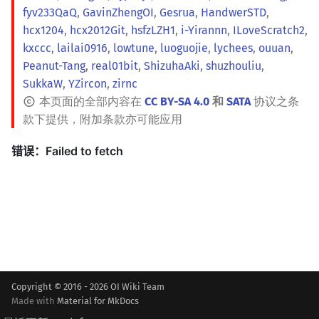
fyv233QaQ
,
GavinZhengOI
,
Gesrua
,
HandwerSTD
,
hcx1204
,
hcx2012Git
,
hsfzLZH1
,
i-Yirannn
,
ILoveScratch2
,
kxccc
,
lailai0916
,
lowtune
,
luoguojie
,
lychees
,
ouuan
,
Peanut-Tang
,
real01bit
,
ShizuhaAki
,
shuzhouliu
,
SukkaW
,
YZircon
,
zirnc
本页面的全部内容在
CC BY-SA 4.0
和
SATA
协议之条
款下提供，附加条款亦可能应用
Copyright © 2016 - 2026 OI Wiki Team
Made with
Material for MkDocs