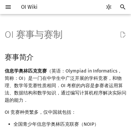
OI Wiki
键
入
OI 赛事与赛制
Getting Started
赛事简介
题型概述
读入、输出优化
工具软件简介
语言基础简介
算法基础简介
搜索部分简介
动态规划部分简介
字符串部分简介
数学部分简介
数据结构部分简介
图论部分简介
计算几何部分简介
杂项简介
RMQ
Vim
评测工具简介
Testlib 简介
Hello, World!
C++ 标准库简介
类
复杂度简介
排序简介
DP 优化简介
后缀数组简介
数字系统简介
数论基础
多项式与生成函数简介
排列组合
线性代数简介
线性规划基础
基本概念
基本概念
博弈论简介
插值
并查集
堆简介
分块思想
线段树基础
二叉搜索树 & 平衡树
可持久化数据结构简介
线段树套线段树
Link Cut Tree
树基础
最短路
最小生成树
强连通分量
网络流简介
图匹配
离线算法简介
随机函数
以
开
关于本项目
赛制介绍
交互题
分段打表
代码编辑工具
C++ 基础
复杂度
DFS（搜索）
动态规划基础
字符串基础
布尔代数
栈
图论相关概念
二维计算几何基础
离散化
并查集应用
Emacs
Arbiter
通用
C++ 语法基础
STL 容器
命名空间
均摊复杂度
选择排序
单调队列/单调栈优化
最优原地后缀排序算法
进位制
模算术简介
代数基本定理
抽屉原理
向量
单纯形法
群论
条件概率与独立性
公平组合游戏
数值积分
并查集复杂度
二叉堆
块状数组
线段树合并 & 分裂
Treap
可持久化线段树
平衡树套线段树
全局平衡二叉树
树的直径
差分约束
最小树形图
双连通分量
最大流
二分图最大匹配
CDQ 分治
随机化技巧
赛事简介
始
如何参与
常见错误
评测工具
C++ 标准库
枚举
BFS（搜索）
记忆化搜索
标准库
数字系统
队列
图的存储
三维计算几何基础
双指针
括号序列
OI 赛制
VS Code
Cena
Generator
变量
STL 算法
值类别
冒泡排序
斜率优化
平衡三进制
素数
快速傅里叶变换
容斥原理
内积和外积
环论
随机变量
零和游戏
高斯消元
配对堆
块状链表
李超线段树
Splay 树
可持久化块状数组
线段树套平衡树
Euler Tour Tree
树的中心
k 短路
最小直径生成树
割点和桥
最小割
二分图最大权匹配
整体二分
爬山算法
信息学奥林匹克竞赛
（英语：Olympiad in Informatics，
搜
简称：OI）是一门在中学生中广泛开展的学科竞赛，和物
OI Wiki 不是什么
常见技巧
命令行
C++ 进阶
模拟
双向搜索
背包 DP
字符串匹配
位操作
链表
DFS（图论）
距离
离线算法
线段树与离线询问
IOI 赛制
Atom
CCR Plus
Validator
运算
bitset
重载运算符
插入排序
四边形不等式优化
格雷码
最大公约数
快速数论变换
斐波那契数列
矩阵
域论
随机变量的数字特征
非公平组合游戏
牛顿迭代法
左偏树
树分块
猫树
WBLT
可持久化平衡树
树状数组套权值线段树
Top Tree
树的重心
同余最短路
圆方树
费用流
一般图最大匹配
莫队算法
模拟退火
索
理、数学等竞赛性质相同．OI 考察的内容是参赛者运用算
法、数据结构和数学知识，通过编写计算机程序解决实际问
格式手册
命令行编译与调试
C++ 与其他常用语言的区别
递归 & 分治
启发式搜索
区间 DP
字符串哈希
二进制集合操作
哈希表
BFS（图论）
Pick 定理
分数规划
Codeforces (CF) 赛制
Eclipse
Lemon
Interactor
流程控制语句
string
引用
计数排序
Slope Trick 优化
欧拉函数
快速沃尔什变换
错位排列
初等变换
Schreier–Sims 算法
概率不等式
Sqrt Tree
区间最值操作 & 区间历史
替罪羊树
可持久化字典树
分块套树状数组
最近公共祖先
点/边连通度
上下界网络流
一般图最大权匹配
题的能力．
值
数学符号表
主要比赛
编译器
Pascal 转 C++ 急救
贪心
A*
DAG 上的 DP
字典树 (Trie)
高精度计算
并查集
树上问题
三角剖分
随机化
Notepad++
Checker
高级数据类型
pair
常量
基数排序
WQS 二分
筛法
Chirp Z 变换
卡特兰数
行列式
笛卡尔树
可持久化可并堆
树链剖分
Stoer–Wagner 算法
稳定匹配
OI 竞赛种类繁多，仅中国就包括：
Kinetic Tournament Tree
全国青少年信息学奥林匹克联赛（NOIP）
F.A.Q.
WSL (Windows 10)
Python 速成
排序
迭代加深搜索
树形 DP
前缀函数与 KMP 算法
快速幂
堆
有向无环图
凸包
悬线法
CSP-J/S
Kate
函数
新版 C++ 特性
快速排序
状态设计优化
分解质因数
多项式牛顿迭代
斯特林数
线性空间
Size Balanced Tree
树上启发式合并