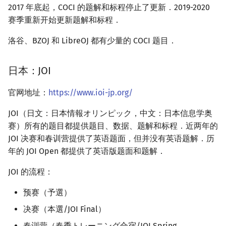
2017 年底起，COCI 的题解和标程停止了更新．2019-2020
赛季重新开始更新题解和标程．
洛谷、BZOJ 和 LibreOJ 都有少量的 COCI 题目．
日本：JOI
官网地址：
https://www.ioi-jp.org/
JOI（日文：日本情報オリンピック，中文：日本信息学奥
赛）所有的题目都提供题目、数据、题解和标程．近两年的
JOI 决赛和春训营提供了英语题面，但并没有英语题解．历
年的 JOI Open 都提供了英语版题面和题解．
JOI 的流程：
预赛（予選）
决赛（本選/JOI Final）
春训营（春季トレーニング合宿/JOI Spring