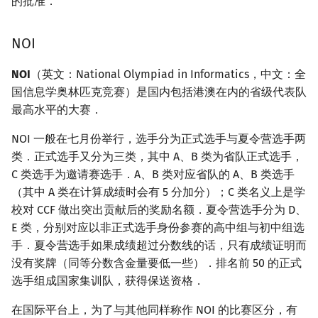
的批准．
NOI
NOI
（英文：National Olympiad in Informatics，中文：全
国信息学奥林匹克竞赛）是国内包括港澳在内的省级代表队
最高水平的大赛．
NOI 一般在七月份举行，选手分为正式选手与夏令营选手两
类．正式选手又分为三类，其中 A、B 类为省队正式选手，
C 类选手为邀请赛选手．A、B 类对应省队的 A、B 类选手
（其中 A 类在计算成绩时会有 5 分加分）；C 类名义上是学
校对 CCF 做出突出贡献后的奖励名额．夏令营选手分为 D、
E 类，分别对应以非正式选手身份参赛的高中组与初中组选
手．夏令营选手如果成绩超过分数线的话，只有成绩证明而
没有奖牌（同等分数含金量要低一些）．排名前 50 的正式
选手组成国家集训队，获得保送资格．
在国际平台上，为了与其他同样称作 NOI 的比赛区分，有