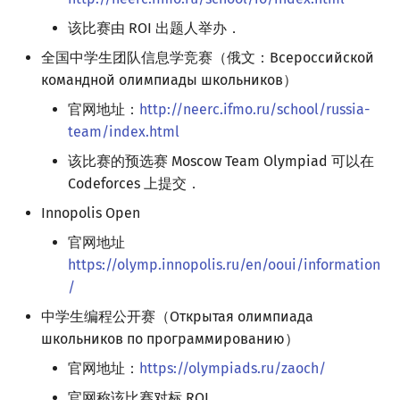
该比赛由 ROI 出题人举办．
全国中学生团队信息学竞赛（俄文：Всероссийской
командной олимпиады школьников）
官网地址：
http://neerc.ifmo.ru/school/russia-
team/index.html
该比赛的预选赛 Moscow Team Olympiad 可以在
Codeforces 上提交．
Innopolis Open
官网地址
https://olymp.innopolis.ru/en/ooui/information
/
中学生编程公开赛（Открытая олимпиада
школьников по программированию）
官网地址：
https://olympiads.ru/zaoch/
官网称该比赛对标 ROI．