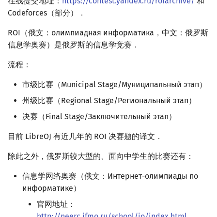
在线提交地址：
https://contest.yandex.ru/roiarchive/
和
Codeforces（部分）．
ROI（俄文：олимпиадная информатика，中文：俄罗斯
信息学奥赛）是俄罗斯的信息学竞赛．
流程：
市级比赛（Municipal Stage/Муниципальный этап）
州级比赛（Regional Stage/Региональный этап）
决赛（Final Stage/Заключительный этап）
目前 LibreOJ 有近几年的 ROI 决赛题的译文．
除此之外，俄罗斯较大型的、面向中学生的比赛还有：
信息学网络奥赛（俄文：Интернет-олимпиады по
информатике）
官网地址：
http://neerc.ifmo.ru/school/io/index.html