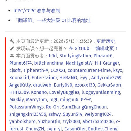
ICPC/CCPC 赛事与赛制
「翻译组」一些大洲级 OI 比赛的地址
本页面最近更新：
2026/5/13 11:36:39
，
更新历史
发现错误？想一起完善？
在 GitHub 上编辑此页！
本页面贡献者：
Ir1d
,
StudyingFather
,
Plaaant6
,
Planet6174
,
billchenchina
,
NachtgeistW
,
H-J-Granger
,
cjsoft
,
Tiphereth-A
,
CCXXXI
,
countercurrent-time
,
ksyx
,
Xeonacid
,
Enter-tainer
,
HeRaNO
,
i-yyi
,
Andycode3759
,
AngelKitty
,
diauweb
,
Early0v0
,
ezoixx130
,
GekkaSaori
,
HHH2309
,
Konano
,
LovelyBuggies
,
luoguyuntianming
,
Makkiy
,
Marcythm
,
mgt
,
minghu6
,
P-Y-Y
,
PotassiumWings
,
Re-Ori
,
SamZhangQingChuan
,
shigengxin123456
,
sshwy
,
Suyun514
,
weiyong1024
,
yanboishere
,
YuzhenQin
,
zryi2003
,
abc1763613206
,
c-
forrest
,
ChungZH
,
cyjin-yl
,
EasonOIer
,
EndlessCheng
,