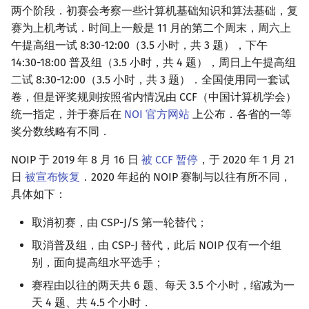
两个阶段．初赛会考察一些计算机基础知识和算法基础，复
赛为上机考试．时间上一般是 11 月的第二个周末，周六上
午提高组一试 8:30-12:00（3.5 小时，共 3 题），下午
14:30-18:00 普及组（3.5 小时，共 4 题），周日上午提高组
二试 8:30-12:00（3.5 小时，共 3 题）．全国使用同一套试
卷，但是评奖规则按照省内情况由 CCF（中国计算机学会）
统一指定，并于赛后在
NOI 官方网站
上公布．各省的一等
奖分数线略有不同．
NOIP 于 2019 年 8 月 16 日
被 CCF 暂停
，于 2020 年 1 月 21
日
被宣布恢复
．2020 年起的 NOIP 赛制与以往有所不同，
具体如下：
取消初赛，由 CSP-J/S 第一轮替代；
取消普及组，由 CSP-J 替代，此后 NOIP 仅有一个组
别，面向提高组水平选手；
赛程由以往的两天共 6 题、每天 3.5 个小时，缩减为一
天 4 题、共 4.5 个小时．