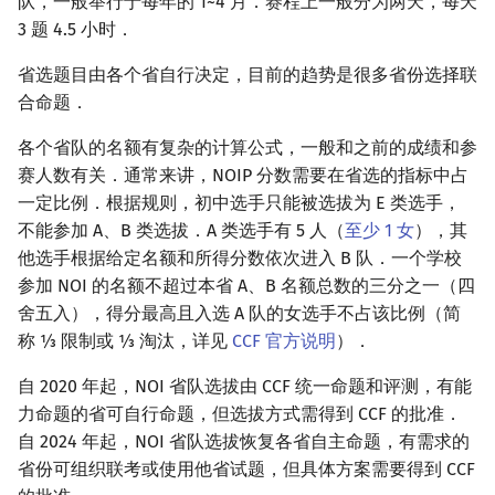
队，一般举行于每年的 1~4 月．赛程上一般分为两天，每天
3 题 4.5 小时．
省选题目由各个省自行决定，目前的趋势是很多省份选择联
合命题．
各个省队的名额有复杂的计算公式，一般和之前的成绩和参
赛人数有关．通常来讲，NOIP 分数需要在省选的指标中占
一定比例．根据规则，初中选手只能被选拔为 E 类选手，
不能参加 A、B 类选拔．A 类选手有 5 人（
至少 1 女
），其
他选手根据给定名额和所得分数依次进入 B 队．一个学校
参加 NOI 的名额不超过本省 A、B 名额总数的三分之一（四
舍五入），得分最高且入选 A 队的女选手不占该比例（简
称 ⅓ 限制或 ⅓ 淘汰，详见
CCF 官方说明
）．
自 2020 年起，NOI 省队选拔由 CCF 统一命题和评测，有能
力命题的省可自行命题，但选拔方式需得到 CCF 的批准．
自 2024 年起，NOI 省队选拔恢复各省自主命题，有需求的
省份可组织联考或使用他省试题，但具体方案需要得到 CCF